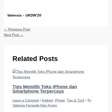
Valensia – UKDW’20
←
Previous Post
Next Post
→
Related Posts
Tips Memilih Toko iPhone dan
Smartphone Terpercaya
Leave a Comment
/
Android
,
iPhone
,
Tips & Trick
/ By
Valensia Fernanda Ham Ayomi