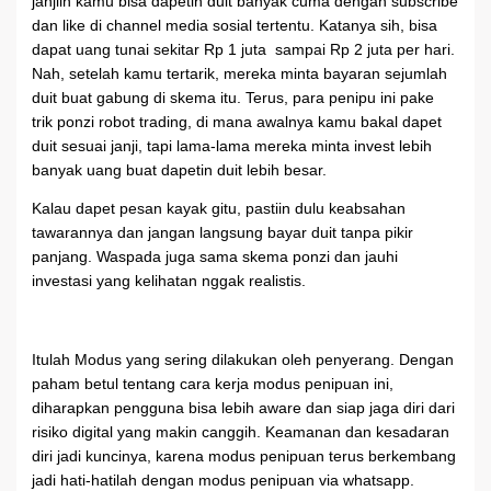
janjiin kamu bisa dapetin duit banyak cuma dengan subscribe
dan like di channel media sosial tertentu. Katanya sih, bisa
dapat uang tunai sekitar Rp 1 juta sampai Rp 2 juta per hari.
Nah, setelah kamu tertarik, mereka minta bayaran sejumlah
duit buat gabung di skema itu. Terus, para penipu ini pake
trik ponzi robot trading, di mana awalnya kamu bakal dapet
duit sesuai janji, tapi lama-lama mereka minta invest lebih
banyak uang buat dapetin duit lebih besar.
Kalau dapet pesan kayak gitu, pastiin dulu keabsahan
tawarannya dan jangan langsung bayar duit tanpa pikir
panjang. Waspada juga sama skema ponzi dan jauhi
investasi yang kelihatan nggak realistis.
Itulah Modus yang sering dilakukan oleh penyerang. Dengan
paham betul tentang cara kerja modus penipuan ini,
diharapkan pengguna bisa lebih aware dan siap jaga diri dari
risiko digital yang makin canggih. Keamanan dan kesadaran
diri jadi kuncinya, karena modus penipuan terus berkembang
jadi hati-hatilah dengan modus penipuan via whatsapp.